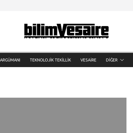
 ARGÜMANI
TEKNOLOJİK TEKİLLİK
VESAİRE
DİĞER