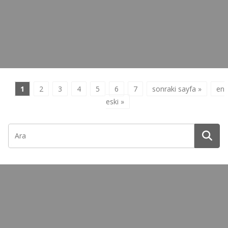
1
2
3
4
5
6
7
sonraki sayfa »
en
eski »