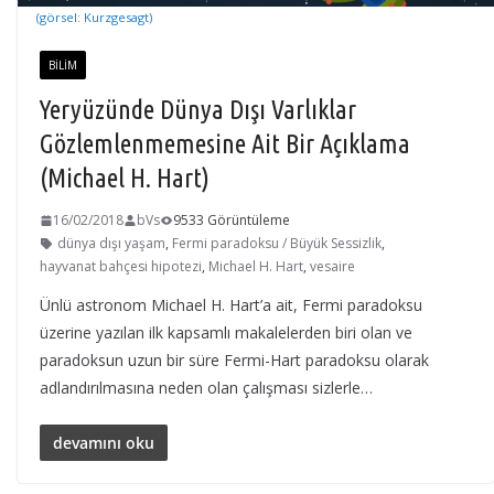
(görsel: Kurzgesagt)
BILIM
Yeryüzünde Dünya Dışı Varlıklar
Gözlemlenmemesine Ait Bir Açıklama
(Michael H. Hart)
16/02/2018
bVs
9533 Görüntüleme
dünya dışı yaşam
,
Fermi paradoksu / Büyük Sessizlik
,
hayvanat bahçesi hipotezi
,
Michael H. Hart
,
vesaire
Ünlü astronom Michael H. Hart’a ait, Fermi paradoksu
üzerine yazılan ilk kapsamlı makalelerden biri olan ve
paradoksun uzun bir süre Fermi-Hart paradoksu olarak
adlandırılmasına neden olan çalışması sizlerle…
devamını oku