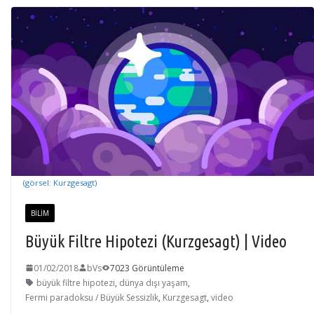
(görsel: Kurzgesagt)
BILIM
Büyük Filtre Hipotezi (Kurzgesagt) | Video
01/02/2018
bVs
7023 Görüntüleme
büyük filtre hipotezi
,
dünya dışı yaşam
,
Fermi paradoksu / Büyük Sessizlik
,
Kurzgesagt
,
video