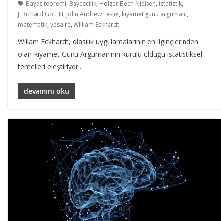
Bayes teoremi
,
Bayesçilik
,
Holger Bech Nielsen
,
istatistik
,
J. Richard Gott III
,
John Andrew Leslie
,
kıyamet günü argümanı
,
matematik
,
vesaire
,
William Eckhardt
Willam Eckhardt, olasılık uygulamalarının en ilginçlerinden
olan Kıyamet Günü Argümanının kurulu olduğu istatistiksel
temelleri eleştiriyor..
devamını oku