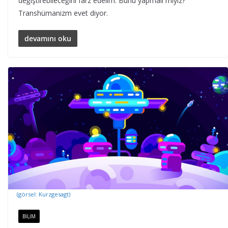
değiştirebileceğini farz edelim. Bunu yapmalı mıyız?
Transhümanizm evet diyor.
devamını oku
(görsel: Kurzgesagt)
BILIM