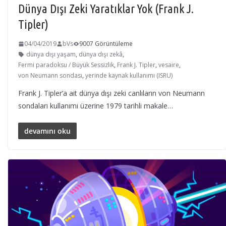
Dünya Dışı Zeki Yaratıklar Yok (Frank J.
Tipler)
04/04/2019
bVs
9007 Görüntüleme
dünya dışı yaşam
,
dünya dışı zekâ
,
Fermi paradoksu / Büyük Sessizlik
,
Frank J. Tipler
,
vesaire
,
von Neumann sondası
,
yerinde kaynak kullanımı (ISRU)
Frank J. Tipler’a ait dünya dışı zeki canlıların von Neumann
sondaları kullanımı üzerine 1979 tarihli makale…
devamını oku