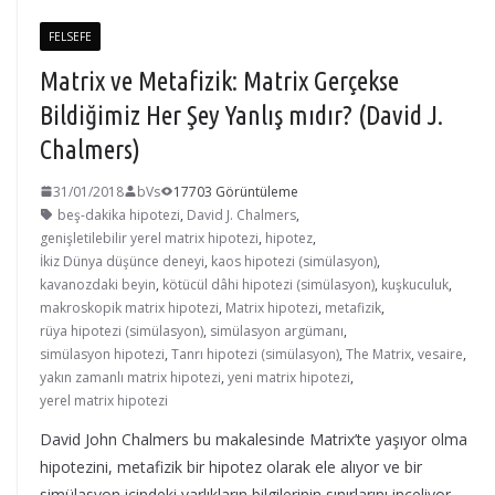
FELSEFE
Matrix ve Metafizik: Matrix Gerçekse
Bildiğimiz Her Şey Yanlış mıdır? (David J.
Chalmers)
31/01/2018
bVs
17703 Görüntüleme
beş-dakika hipotezi
,
David J. Chalmers
,
genişletilebilir yerel matrix hipotezi
,
hipotez
,
İkiz Dünya düşünce deneyi
,
kaos hipotezi (simülasyon)
,
kavanozdaki beyin
,
kötücül dâhi hipotezi (simülasyon)
,
kuşkuculuk
,
makroskopik matrix hipotezi
,
Matrix hipotezi
,
metafizik
,
rüya hipotezi (simülasyon)
,
simülasyon argümanı
,
simülasyon hipotezi
,
Tanrı hipotezi (simülasyon)
,
The Matrix
,
vesaire
,
yakın zamanlı matrix hipotezi
,
yeni matrix hipotezi
,
yerel matrix hipotezi
David John Chalmers bu makalesinde Matrix’te yaşıyor olma
hipotezini, metafizik bir hipotez olarak ele alıyor ve bir
simülasyon içindeki varlıkların bilgilerinin sınırlarını inceliyor…