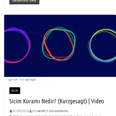
devamını oku
(görsel: Kurzgesagt)
BILIM
Sicim Kuramı Nedir? (Kurzgesagt) | Video
31/03/2018
bVs
6413 Görüntüleme