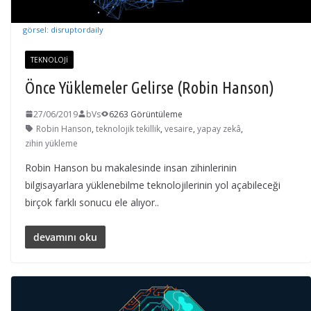
görsel: disruptordaily
TEKNOLOJI
Önce Yüklemeler Gelirse (Robin Hanson)
27/06/2019
bVs
6263 Görüntüleme
Robin Hanson
,
teknolojik tekillik
,
vesaire
,
yapay zekâ
,
zihin yükleme
Robin Hanson bu makalesinde insan zihinlerinin
bilgisayarlara yüklenebilme teknolojilerinin yol açabileceği
birçok farklı sonucu ele alıyor..
devamını oku