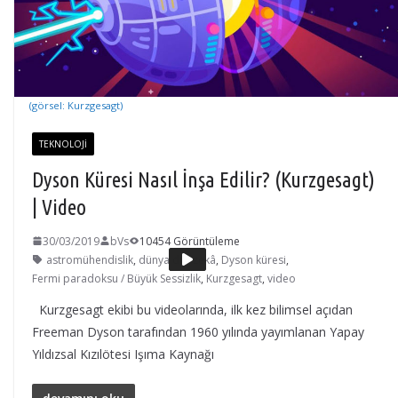
(görsel: Kurzgesagt)
TEKNOLOJI
Dyson Küresi Nasıl İnşa Edilir? (Kurzgesagt)
| Video
30/03/2019
bVs
10454 Görüntüleme
astromühendislik
,
dünya dışı zekâ
,
Dyson küresi
,
Fermi paradoksu / Büyük Sessizlik
,
Kurzgesagt
,
video
Kurzgesagt ekibi bu videolarında, ilk kez bilimsel açıdan
Freeman Dyson tarafından 1960 yılında yayımlanan Yapay
Yıldızsal Kızılötesi Işıma Kaynağı