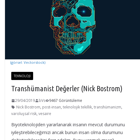
(görsel: Vectorstock)
TEKNOLOJI
Transhümanist Değerler (Nick Bostrom)
29/04/2019
bVs
9467 Görüntüleme
Nick Bostrom
,
post-insan
,
teknolojik tekillik
,
transhümanizm
,
varoluşsal risk
,
vesaire
Biyoteknolojiden yararlanarak insanın mevcut durumunu
iyileştirebileceğimizi ancak bunun insan olma durumunu