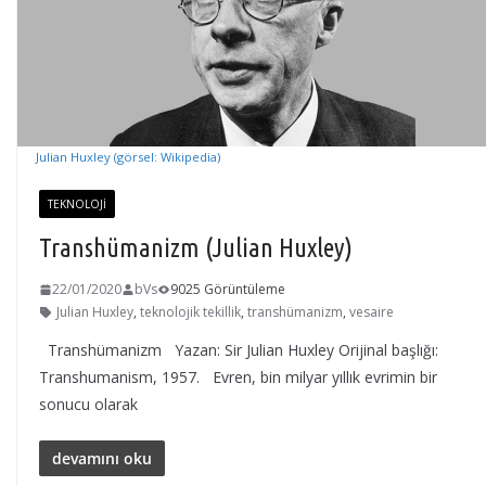
Julian Huxley (görsel: Wikipedia)
TEKNOLOJI
Transhümanizm (Julian Huxley)
22/01/2020
bVs
9025 Görüntüleme
Julian Huxley
,
teknolojik tekillik
,
transhümanizm
,
vesaire
Transhümanizm Yazan: Sir Julian Huxley Orijinal başlığı:
Transhumanism, 1957. Evren, bin milyar yıllık evrimin bir
sonucu olarak
devamını oku