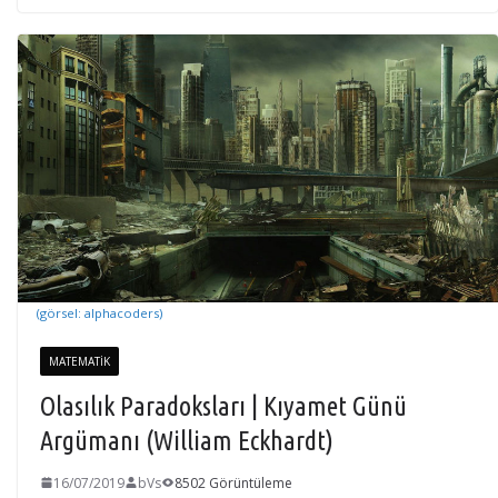
(görsel: alphacoders)
MATEMATIK
Olasılık Paradoksları | Kıyamet Günü
Argümanı (William Eckhardt)
16/07/2019
bVs
8502 Görüntüleme