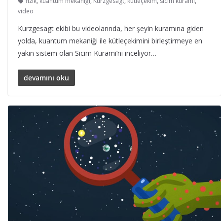
fizik
,
kuantum mekaniği
,
Kurzgesagt
,
kütleçekim
,
sicim kuramı
,
video
Kurzgesagt ekibi bu videolarında, her şeyin kuramına giden
yolda, kuantum mekaniği ile kütleçekimini birleştirmeye en
yakın sistem olan Sicim Kuramı’nı inceliyor…
devamını oku