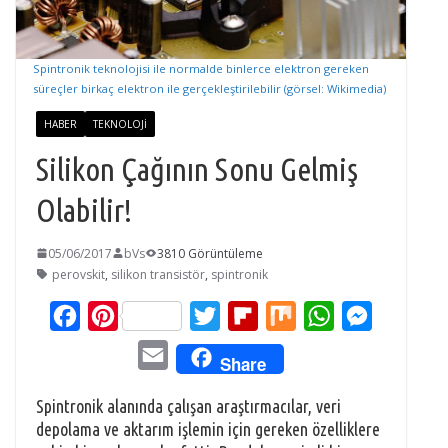
Spintronik teknolojisi ile normalde binlerce elektron gereken
süreçler birkaç elektron ile gerçekleştirilebilir (görsel: Wikimedia)
HABER
TEKNOLOJI
Silikon Çağının Sonu Gelmiş
Olabilir!
05/06/2017
bVs
3810 Görüntüleme
perovskit
,
silikon transistör
,
spintronik
F
P
T
F
M
W
M
a
i
w
l
i
h
e
E
Share
c
n
i
i
x
a
s
m
e
t
t
p
t
s
Spintronik alanında çalışan araştırmacılar, veri
a
depolama ve aktarım işlemin için gereken özelliklere
b
e
t
b
s
e
i