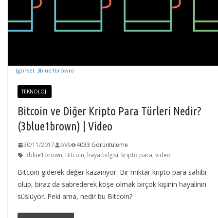
(görsel: 3blue1brown)
TEKNOLOJI
Bitcoin ve Diğer Kripto Para Türleri Nedir?
(3blue1brown) | Video
30/11/2017
bVs
4033 Görüntüleme
3blue1brown
,
Bitcoin
,
hayatbilgisi
,
kripto para
,
video
Bitcoin giderek değer kazanıyor. Bir miktar kripto para sahibi
olup, biraz da sabrederek köşe olmak birçok kişinin hayalinin
süslüyor. Peki ama, nedir bu Bitcoin?