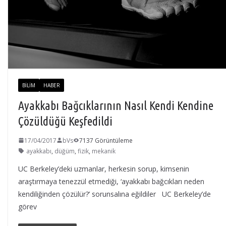
BILIM
HABER
Ayakkabı Bağcıklarının Nasıl Kendi Kendine
Çözüldüğü Keşfedildi
17/04/2017
bVs
7137 Görüntüleme
ayakkabı
,
düğüm
,
fizik
,
mekanik
UC Berkeley’deki uzmanlar, herkesin sorup, kimsenin
araştırmaya tenezzül etmediği, ‘ayakkabı bağcıkları neden
kendiliğinden çözülür?’ sorunsalına eğildiler UC Berkeley’de
görev