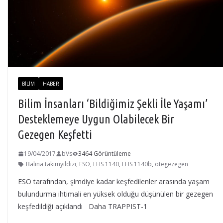
BILIM
HABER
Bilim İnsanları ‘Bildiğimiz Şekli İle Yaşamı’
Desteklemeye Uygun Olabilecek Bir
Gezegen Keşfetti
19/04/2017
bVs
3464 Görüntüleme
Balina takımyıldızı
,
ESO
,
LHS 1140
,
LHS 1140b
,
ötegezegen
ESO tarafından, şimdiye kadar keşfedilenler arasında yaşam
bulundurma ihtimali en yüksek olduğu düşünülen bir gezegen
keşfedildiği açıklandı Daha TRAPPIST-1