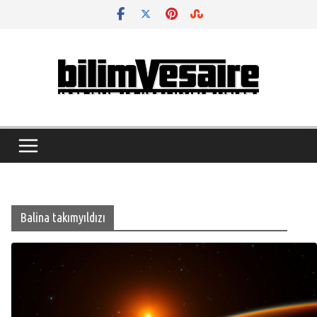
Skip
to
content
Balina takımyıldızı