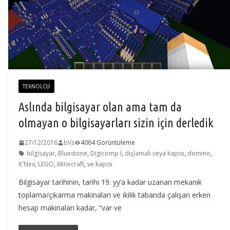
TEKNOLOJI
Aslında bilgisayar olan ama tam da
olmayan o bilgisayarları sizin için derledik
27/12/2016
bVs
4064 Görüntüleme
bilgisayar
,
Bluestone
,
Digicomp I
,
dışlamalı veya kapısı
,
domino
,
K'Nex
,
LEGO
,
Minecraft
,
ve kapısı
Bilgisayar tarihinin, tarihi 19. yy’a kadar uzanan mekanik
toplama/çıkarma makinaları ve ikilik tabanda çalışan erken
hesap makinaları kadar, “var ve