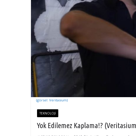
(görsel: Veritasium)
TEKNOLOJI
Yok Edilemez Kaplama!? (Veritasium