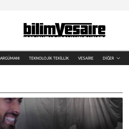
 ARGÜMANI
TEKNOLOJİK TEKİLLİK
VESAİRE
DİĞER