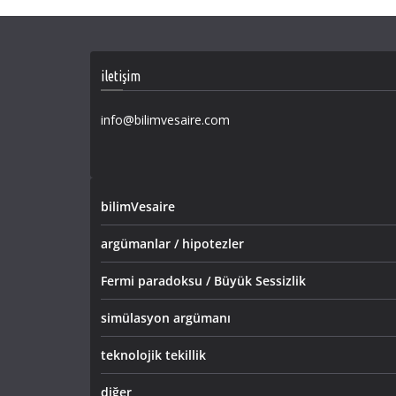
iletişim
info@bilimvesaire.com
bilimVesaire
argümanlar / hipotezler
Fermi paradoksu / Büyük Sessizlik
simülasyon argümanı
teknolojik tekillik
diğer