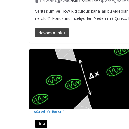
05/12/2016
bVs
2840 Görüntüleme
deney
,
polime
Veritasium ve How Ridiculous kanalları bu videola
ne olur?” konusunu inceliyorlar. Neden mi? Çünkü, bi
devamını oku
(görsel: Veritasium)
BILIM