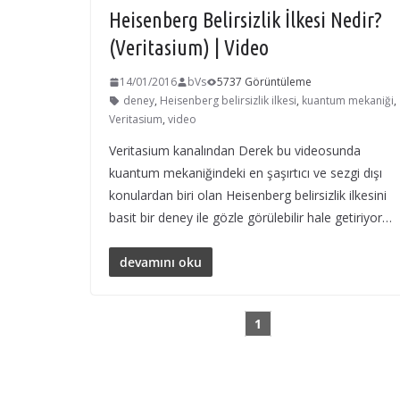
Heisenberg Belirsizlik İlkesi Nedir?
(Veritasium) | Video
14/01/2016
bVs
5737 Görüntüleme
deney
,
Heisenberg belirsizlik ilkesi
,
kuantum mekaniği
,
Veritasium
,
video
Veritasium kanalından Derek bu videosunda
kuantum mekaniğindeki en şaşırtıcı ve sezgi dışı
konulardan biri olan Heisenberg belirsizlik ilkesini
basit bir deney ile gözle görülebilir hale getiriyor…
devamını oku
1