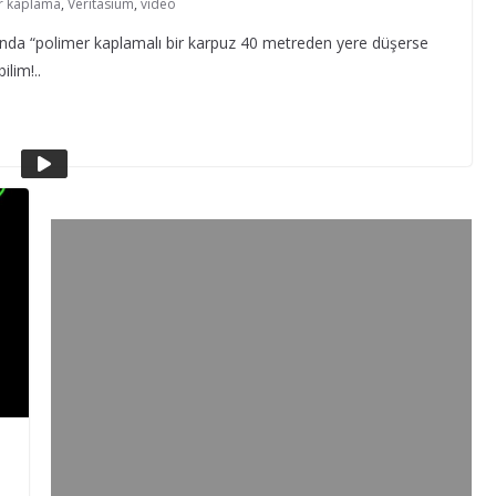
r kaplama
,
Veritasium
,
video
rında “polimer kaplamalı bir karpuz 40 metreden yere düşerse
lim!..