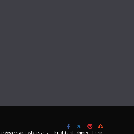
limVesaire: anasayfa
arşiv
güvenlik politikası
hakkımızda
iletişim