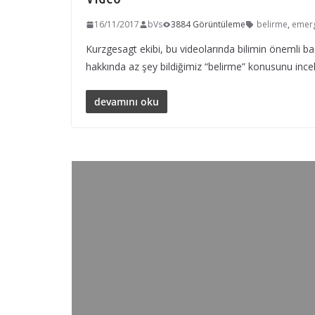
16/11/2017
bVs
3884 Görüntüleme
belirme
,
emer
Kurzgesagt ekibi, bu videolarında bilimin önemli ba
hakkında az şey bildiğimiz “belirme” konusunu incel
devamını oku