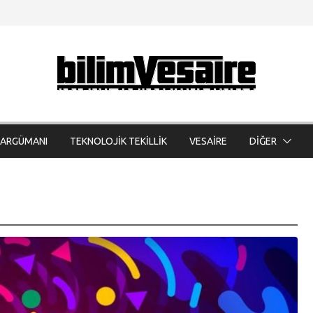
 ARGÜMANI
TEKNOLOJİK TEKİLLİK
VESAİRE
DİĞER