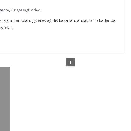
gence
,
Kurzgesagt
,
video
şlıklarından olan, giderek ağırlık kazanan, ancak bir o kadar da
iyorlar.
1