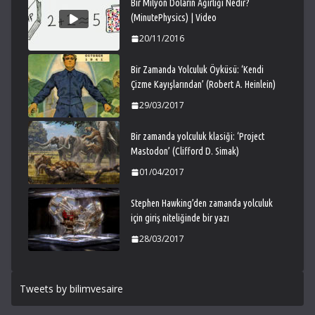
Bir Milyon Doların Ağırlığı Nedir?
(MinutePhysics) | Video
20/11/2016
Bir Zamanda Yolculuk Öyküsü: ‘Kendi
Çizme Kayışlarından’ (Robert A. Heinlein)
29/03/2017
Bir zamanda yolculuk klasiği: ‘Project
Mastodon’ (Clifford D. Simak)
01/04/2017
Stephen Hawking’den zamanda yolculuk
için giriş niteliğinde bir yazı
28/03/2017
Tweets by bilimvesaire