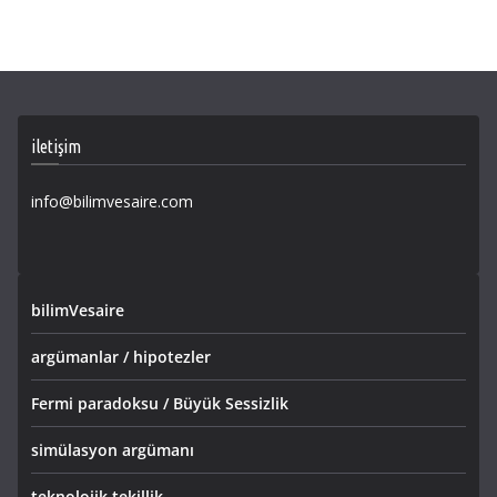
iletişim
info@bilimvesaire.com
bilimVesaire
argümanlar / hipotezler
Fermi paradoksu / Büyük Sessizlik
simülasyon argümanı
teknolojik tekillik