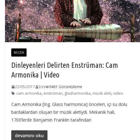
MÜZIK
Dinleyenleri Delirten Enstrüman: Cam
Armonika | Video
22/05/2017
bVs
9461 Görüntüleme
cam armonika
,
enstrüman
,
glasharmonika
,
müzik aleti
,
video
Cam Armonika [İng. Glass harmonica] önceleri, içi su dolu
bardaklardan oluşan bir müzik aletiydi. Mekanik hali,
1700’lerde Benjamin Franklin tarafından
devamını oku