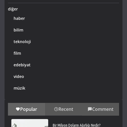
diğer
haber
bilim
teknoloji
film
edebiyat
video
müzik
Popular
Recent
Comment
Bir Milyon Doların Ağırlığı Nedir?