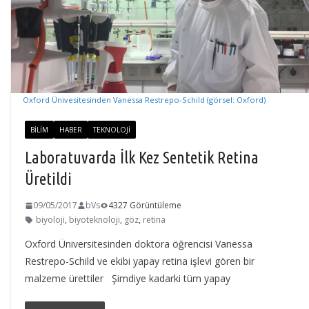
Oxford Ünivesitesinden Vanessa Restrepo-Schild (görsel: Oxford)
BILIM
HABER
TEKNOLOJI
Laboratuvarda İlk Kez Sentetik Retina
Üretildi
09/05/2017
bVs
4327 Görüntüleme
biyoloji
,
biyoteknoloji
,
göz
,
retina
Oxford Üniversitesinden doktora öğrencisi Vanessa
Restrepo-Schild ve ekibi yapay retina işlevi gören bir
malzeme ürettiler Şimdiye kadarki tüm yapay