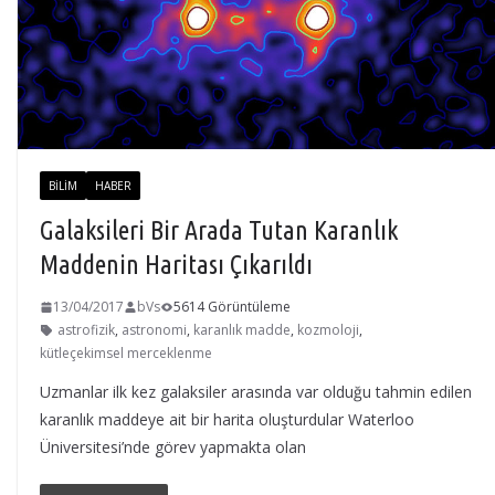
BILIM
HABER
Galaksileri Bir Arada Tutan Karanlık
Maddenin Haritası Çıkarıldı
13/04/2017
bVs
5614 Görüntüleme
astrofizik
,
astronomi
,
karanlık madde
,
kozmoloji
,
kütleçekimsel merceklenme
Uzmanlar ilk kez galaksiler arasında var olduğu tahmin edilen
karanlık maddeye ait bir harita oluşturdular Waterloo
Üniversitesi’nde görev yapmakta olan