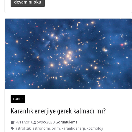
devamını oku
HABER
Karanlık enerjiye gerek kalmadı mı?
14/11/2016
bVs
3030 Görüntüleme
astrofizik
,
astronomi
,
bilim
,
karanlık enerji
,
kozmoloji