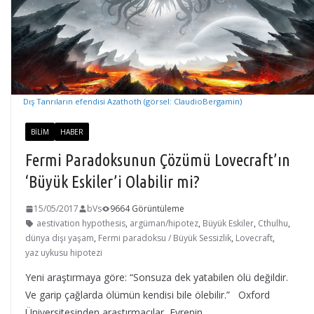
Dış Tanrıların efendisi Azathoth (görsel: ClaudioBergamin)
BILIM
HABER
Fermi Paradoksunun Çözümü Lovecraft’ın
‘Büyük Eskiler’i Olabilir mi?
15/05/2017
bVs
9664 Görüntüleme
aestivation hypothesis
,
argüman/hipotez
,
Büyük Eskiler
,
Cthulhu
,
dünya dışı yaşam
,
Fermi paradoksu / Büyük Sessizlik
,
Lovecraft
,
yaz uykusu hipotezi
Yeni araştırmaya göre: “Sonsuza dek yatabilen ölü değildir.
Ve garip çağlarda ölümün kendisi bile ölebilir.” Oxford
Üniversitesinden araştırmacılar, Evrenin