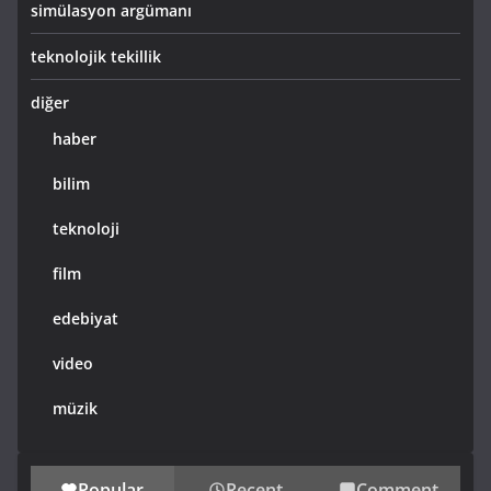
simülasyon argümanı
teknolojik tekillik
diğer
haber
bilim
teknoloji
film
edebiyat
video
müzik
Popular
Recent
Comment