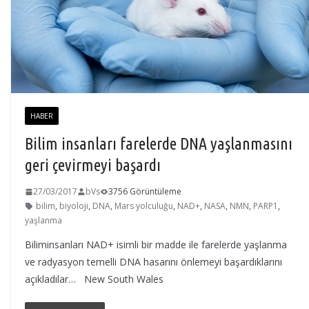
HABER
Bilim insanları farelerde DNA yaşlanmasını
geri çevirmeyi başardı
27/03/2017
bVs
3756 Görüntüleme
bilim
,
biyoloji
,
DNA
,
Mars yolculuğu
,
NAD+
,
NASA
,
NMN
,
PARP1
,
yaşlanma
Biliminsanları NAD+ isimli bir madde ile farelerde yaşlanma
ve radyasyon temelli DNA hasarını önlemeyi başardıklarını
açıkladılar… New South Wales