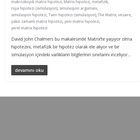
makroskopik matrix hipotezi
,
Matrix hipotezi
,
metafizik
,
rüya hipotezi (simülasyon)
,
simülasyon argümanı
,
simülasyon hipotezi
,
Tanrı hipotezi (simülasyon)
,
The Matrix
,
vesaire
,
yakın zamanlı matrix hipotezi
,
yeni matrix hipotezi
,
yerel matrix hipotezi
David John Chalmers bu makalesinde Matrix’te yaşıyor olma
hipotezini, metafizik bir hipotez olarak ele alıyor ve bir
simülasyon içindeki varlıkların bilgilerinin sınırlarını inceliyor…
devamını oku