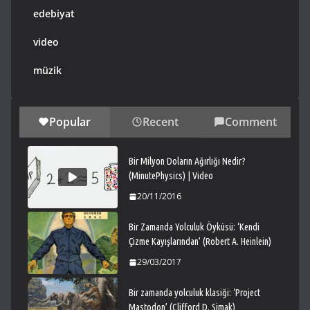
edebiyat
video
müzik
Popular
Recent
Comment
Bir Milyon Doların Ağırlığı Nedir?
(MinutePhysics) | Video
20/11/2016
Bir Zamanda Yolculuk Öyküsü: ‘Kendi
Çizme Kayışlarından’ (Robert A. Heinlein)
29/03/2017
Bir zamanda yolculuk klasiği: ‘Project
Mastodon’ (Clifford D. Simak)