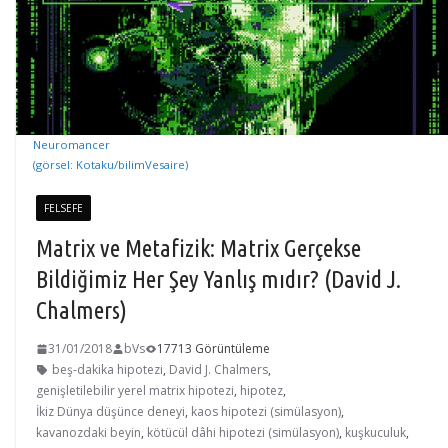
Neuromancer
(görsel: Kotaku/bilimVesaire)
FELSEFE
Matrix ve Metafizik: Matrix Gerçekse
Bildiğimiz Her Şey Yanlış mıdır? (David J.
Chalmers)
31/01/2018
bVs
17713 Görüntüleme
beş-dakika hipotezi
,
David J. Chalmers
,
genişletilebilir yerel matrix hipotezi
,
hipotez
,
İkiz Dünya düşünce deneyi
,
kaos hipotezi (simülasyon)
,
kavanozdaki beyin
,
kötücül dâhi hipotezi (simülasyon)
,
kuşkuculuk
,