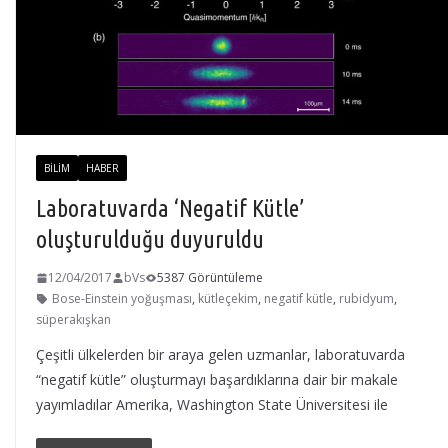
BILIM
HABER
Laboratuvarda ‘Negatif Kütle’
oluşturulduğu duyuruldu
12/04/2017
bVs
5387 Görüntüleme
Bose-Einstein yoğuşması
,
kütleçekim
,
negatif kütle
,
rubidyum
,
süperakışkan
Çeşitli ülkelerden bir araya gelen uzmanlar, laboratuvarda
“negatif kütle” oluşturmayı başardıklarına dair bir makale
yayımladılar Amerika, Washington State Üniversitesi ile