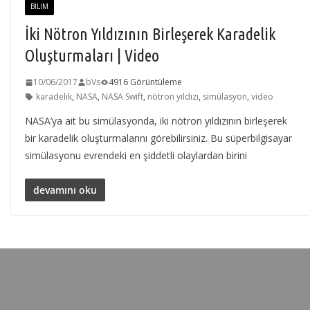
BILIM
İki Nötron Yıldızının Birleşerek Karadelik
Oluşturmaları | Video
10/06/2017
bVs
4916 Görüntüleme
karadelik
,
NASA
,
NASA Swift
,
nötron yıldızı
,
simülasyon
,
video
NASA’ya ait bu simülasyonda, iki nötron yıldızının birleşerek
bir karadelik oluşturmalarını görebilirsiniz. Bu süperbilgisayar
simülasyonu evrendeki en şiddetli olaylardan birini
devamını oku