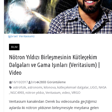
(görsel: Veritasium)
BILIM
Nötron Yıldızı Birleşmesinin Kütleçekim
Dalgaları ve Gama Işınları (Veritasium) |
Video
16/10/2017
bVs
2893 Görüntüleme
astrofizik
,
astronomi
,
kilonova
,
kütleçekimsel dalgalar
,
LIGO
,
NASA
,
NGC4993
,
nötron yıldızı
,
Veritasium
,
video
,
VIRGO
Veritasium kanalından Derek bu videosunda geçtiğimiz
aylarda iki nötron yıldızının birleşmesiyle meydana gelen