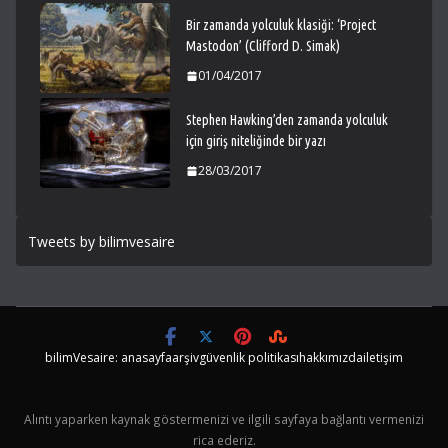
Bir zamanda yolculuk klasiği: ‘Project
Mastodon’ (Clifford D. Simak)
01/04/2017
Stephen Hawking’den zamanda yolculuk
için giriş niteliğinde bir yazı
28/03/2017
Tweets by bilimvesaire
bilimVesaire: anasayfa
arşiv
güvenlik politikası
hakkımızda
iletişim
Alıntı yaparken kaynak göstermenizi ve ilgili sayfaya bağlantı vermenizi
rica ederiz.