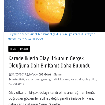
Bir yıldızın süper kütleli bir karadeliğe düşüşünü gösteren ilüstrasyon
(görsel: Mark A. Garlick/CfA)
BILIM
HABER
Karadeliklerin Olay Ufkunun Gerçek
Olduğuna Dair Bir Kanıt Daha Bulundu
31/05/2017
bVs
4099 Görüntüleme
astrofizik
,
astronomi
,
genel görelilik kuramı
,
karadelik
,
olay ufku
,
Pan-STARRS
Olay ufkunun birçok dolaylı kanıtı olmasına rağmen henüz
doğrudan gözlemlenebilmiş değil; şimdi elimizde bir kanıt
daha var. Einstein’ın Genel Görelilik