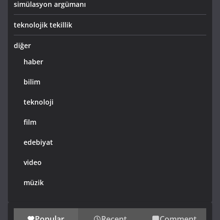
simülasyon argümanı
teknolojik tekillik
diğer
haber
bilim
teknoloji
film
edebiyat
video
müzik
Popular
Recent
Comment