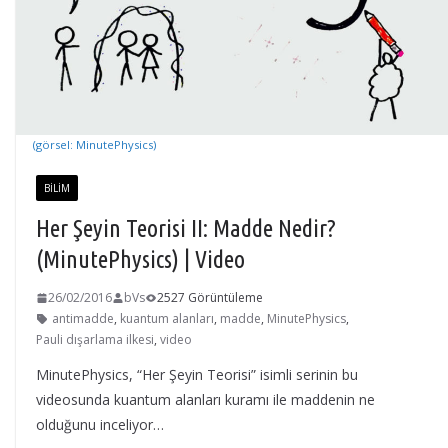
(görsel: MinutePhysics)
BILIM
Her Şeyin Teorisi II: Madde Nedir?
(MinutePhysics) | Video
26/02/2016
bVs
2527 Görüntüleme
antimadde
,
kuantum alanları
,
madde
,
MinutePhysics
,
Pauli dışarlama ilkesi
,
video
MinutePhysics, “Her Şeyin Teorisi” isimli serinin bu
videosunda kuantum alanları kuramı ile maddenin ne
olduğunu inceliyor…