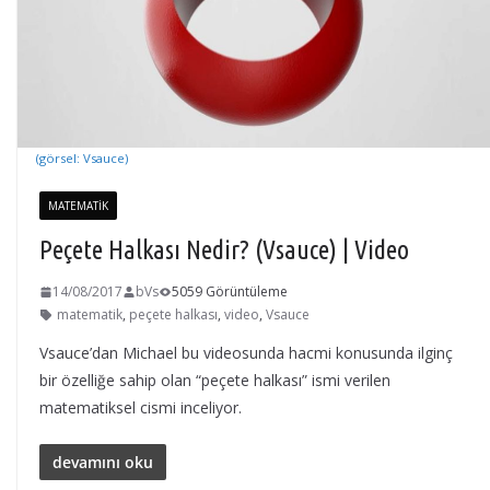
(görsel: Vsauce)
MATEMATIK
Peçete Halkası Nedir? (Vsauce) | Video
14/08/2017
bVs
5059 Görüntüleme
matematik
,
peçete halkası
,
video
,
Vsauce
Vsauce’dan Michael bu videosunda hacmi konusunda ilginç
bir özelliğe sahip olan “peçete halkası” ismi verilen
matematiksel cismi inceliyor.
devamını oku