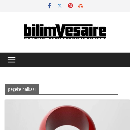
Skip
to
content
peçete halkası