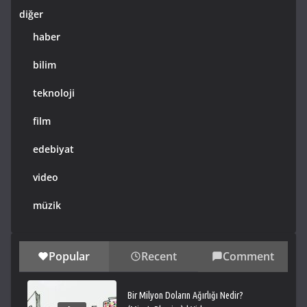
diğer
haber
bilim
teknoloji
film
edebiyat
video
müzik
Popular
Recent
Comment
Bir Milyon Doların Ağırlığı Nedir?