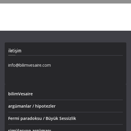
iletişim
info@bilimvesaire.com
bilimVesaire
argümanlar / hipotezler
Fermi paradoksu / Büyük Sessizlik
simülasyon argümanı