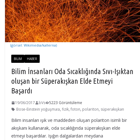
(görsel: Wikimedia/kallerna)
BILIM
HABER
Bilim İnsanları Oda Sıcaklığında Sıvı-Işıktan
oluşan bir Süperakışkan Elde Etmeyi
Başardı
19/06/2017
bVs
5223 Görüntüleme
Bose-Einstein yoğuşması
,
fizik
,
foton
,
polariton
,
süperakışkan
Bilim insanları ışık ve maddeden oluşan polariton isimli bir
akışkanı kullanarak, oda sıcaklığında süperakışkan elde
etmeyi başardılar. Işığın dalgalardan meydana