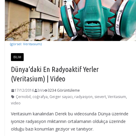
(görsel: Veritasium)
BILIM
Dünya’daki En Radyoaktif Yerler
(Veritasium) | Video
17/12/2016
bVs
3234 Görüntüleme
Çernobil
,
coğrafya
,
Geiger sayacı
,
radyasyon
,
sievert
,
Veritasium
,
video
Veritasium kanalından Derek bu videosunda Dünya üzerinde
iyonize radyasyon miktarının ortalamanın oldukça üzerinde
olduğu bazı konumları geziyor ve tanıtıyor.