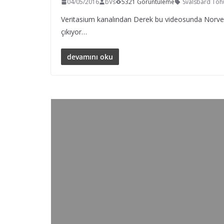
04/05/2016
bVs
5321 Görüntüleme
Svalsbard To
Veritasium kanalından Derek bu videosunda Norve
çıkıyor…
devamını oku