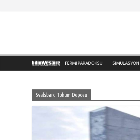
Skip
to
content
FERMI PARADOKSU
SİMÜLASYON
Svalsbard Tohum Deposu