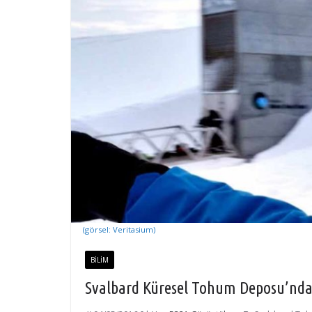
(görsel: Veritasium)
BILIM
Svalbard Küresel Tohum Deposu’nda b