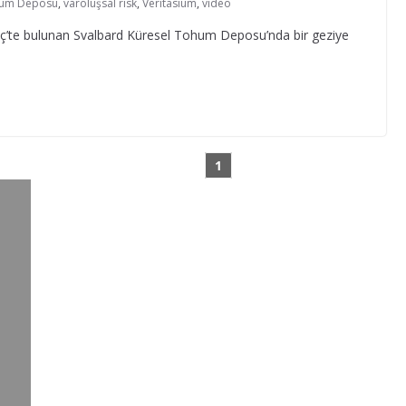
hum Deposu
,
varoluşsal risk
,
Veritasium
,
video
ç’te bulunan Svalbard Küresel Tohum Deposu’nda bir geziye
1