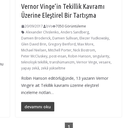
Vernor Vinge’in Tekillik Kavramı
Üzerine Eleştirel Bir Tartışma
20/09/2017
bVs
7050 Görüntüleme
Alexander Chislenko
,
Anders Sandberg
,
Damien Broderick
,
Damien Sullivan
,
Eliezer Yudkowsky
,
Glen David Brin
,
Gregory Benford
,
Max More
,
Michael Nielsen
,
Mitchell Porter
,
Nick Bostrom
,
Peter McCluskey
,
post-insan
,
Robin Hanson
,
singularity
,
teknolojik tekillik
,
transhümanizm
,
Vernor Vinge
,
vesaire
,
nu
yapay zekâ
,
zekâ yükseltme
Robin Hanson editörlüğünde, 13 yazarın Vernor
Vinge’e ait Tekillik kavramı üzerine eleştirel
inceleme notları…
devamını oku
1