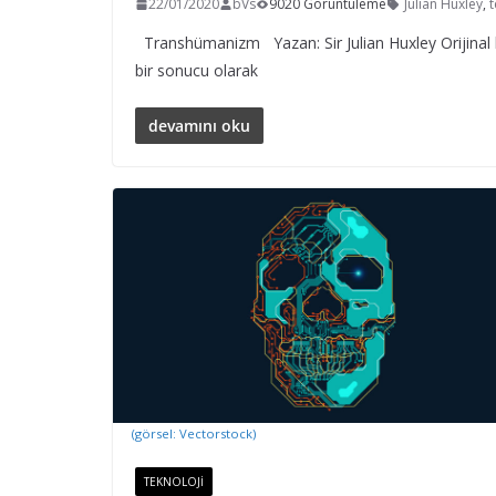
22/01/2020
bVs
9020 Görüntüleme
Julian Huxley
,
t
Transhümanizm Yazan: Sir Julian Huxley Orijinal b
bir sonucu olarak
devamını oku
(görsel: Vectorstock)
TEKNOLOJI