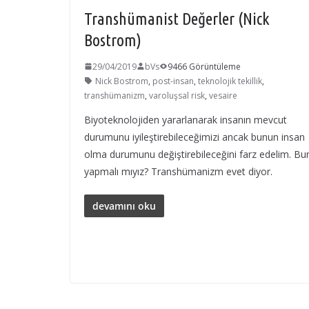
Transhümanist Değerler (Nick
Bostrom)
29/04/2019
bVs
9466 Görüntüleme
Nick Bostrom
,
post-insan
,
teknolojik tekillik
,
transhümanizm
,
varoluşsal risk
,
vesaire
Biyoteknolojiden yararlanarak insanın mevcut
durumunu iyileştirebileceğimizi ancak bunun insan
olma durumunu değiştirebileceğini farz edelim. Bu
yapmalı mıyız? Transhümanizm evet diyor.
devamını oku