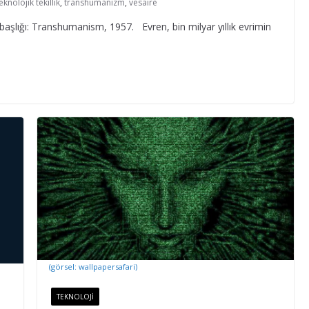
eknolojik tekillik
,
transhümanizm
,
vesaire
aşlığı: Transhumanism, 1957. Evren, bin milyar yıllık evrimin
(görsel: wallpapersafari)
TEKNOLOJI