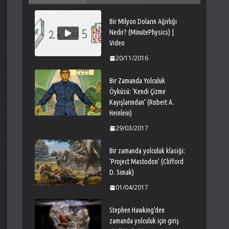
Bir Milyon Doların Ağırlığı
Nedir? (MinutePhysics) |
Video
20/11/2016
Bir Zamanda Yolculuk
Öyküsü: ‘Kendi Çizme
Kayışlarından’ (Robert A.
Heinlein)
29/03/2017
Bir zamanda yolculuk klasiği:
‘Project Mastodon’ (Clifford
D. Simak)
01/04/2017
Stephen Hawking’den
zamanda yolculuk için giriş