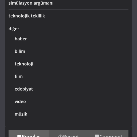
simülasyon argümanı
teknolojik tekillik
diğer
haber
bilim
teknoloji
film
edebiyat
video
müzik
Popular
Recent
Comment