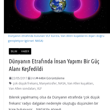
Dünyanın etrafında bulunan VLF küresi, Van Allen kuşaklarını dışarı doğru
genişletiyor (görsel: NASA)
BILIM
HABER
Dünyanın Etrafında İnsan Yapımı Bir Güç
Alanı Keşfedildi
22/05/2017
bVs
4484 Görüntüleme
çok düşük frekans
,
Manyetosfer
,
NASA
,
Van Allen kuşakları
,
Van Allen sondaları
,
VLF
Bilerek yapılmamış olsa da Dünyanın etrafında ‘çok düşük
frekans’ radyo dalgaları nedeniyle oluştuğu düşünülen bir
küre bulunuyor. NASA’da görevli