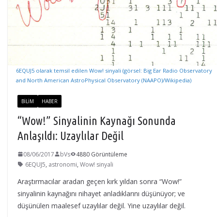
6EQUJ5 olarak temsil edilen Wow! sinyali (görsel: Big Ear Radio Observatory
and North American AstroPhysical Observatory (NAAPO)/Wikipedia)
BILIM
HABER
“Wow!” Sinyalinin Kaynağı Sonunda
Anlaşıldı: Uzaylılar Değil
08/06/2017
bVs
4880 Görüntüleme
6EQUJ5
,
astronomi
,
Wow! sinyali
Araştırmacılar aradan geçen kırk yıldan sonra “Wow!”
sinyalinin kaynağını nihayet anladıklarını düşünüyor; ve
düşünülen maalesef uzaylılar değil. Yine uzaylılar değil.