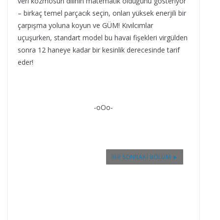
veri kozmosun dilinin matematik olduğunu gösteriyor
– birkaç temel parçacık seçin, onları yüksek enerjili bir
çarpışma yoluna koyun ve GÜM! Kıvılcımlar
uçuşurken, standart model bu havai fişekleri virgülden
sonra 12 haneye kadar bir kesinlik derecesinde tarif
eder!
-oOo-
BIR SONRAKI BÖLÜM ►