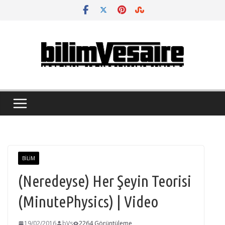
Skip
to
content
BILIM
(Neredeyse) Her Şeyin Teorisi
(MinutePhysics) | Video
19/02/2016
bVs
2264 Görüntüleme