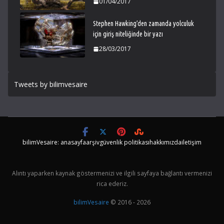
01/04/2017
Stephen Hawking’den zamanda yolculuk
için giriş niteliğinde bir yazı
28/03/2017
Tweets by bilimvesaire
bilimVesaire: anasayfa
arşiv
güvenlik politikası
hakkımızda
iletişim
Alıntı yaparken kaynak göstermenizi ve ilgili sayfaya bağlantı vermenizi
rica ederiz.
bilimVesaire
© 2016 - 2026