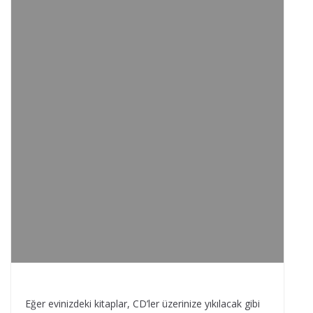
l
o
e
r
a
p
g
k
s
r
p
e
t
d
r
Eğer evinizdeki kitaplar, CD’ler üzerinize yıkılacak gibi