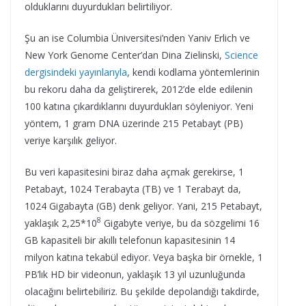
olduklarını duyurdukları belirtiliyor.
Şu an ise Columbia Üniversitesi’nden Yaniv Erlich ve
New York Genome Center’dan Dina Zielinski,
Science
dergisindeki yayınlarıyla
, kendi kodlama yöntemlerinin
bu rekoru daha da geliştirerek, 2012’de elde edilenin
100 katına çıkardıklarını duyurdukları söyleniyor. Yeni
yöntem, 1 gram DNA üzerinde 215 Petabayt (PB)
veriye karşılık geliyor.
Bu veri kapasitesini biraz daha açmak gerekirse, 1
Petabayt, 1024 Terabayta (TB) ve 1 Terabayt da,
1024 Gigabayta (GB) denk geliyor. Yani, 215 Petabayt,
8
yaklaşık 2,25*10
Gigabyte veriye, bu da sözgelimi 16
GB kapasiteli bir akıllı telefonun kapasitesinin 14
milyon katına tekabül ediyor. Veya başka bir örnekle, 1
PB’lık HD bir videonun, yaklaşık 13 yıl uzunluğunda
olacağını belirtebiliriz. Bu şekilde depolandığı takdirde,