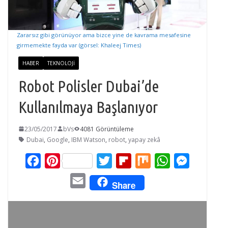
Zararsız gibi görünüyor ama bizce yine de kavrama mesafesine
girmemekte fayda var (görsel: Khaleej Times)
HABER
TEKNOLOJI
Robot Polisler Dubai’de
Kullanılmaya Başlanıyor
23/05/2017
bVs
4081 Görüntüleme
Dubai
,
Google
,
IBM Watson
,
robot
,
yapay zekâ
F
P
T
F
M
W
M
a
i
w
l
i
h
e
E
Share
c
n
i
i
x
a
s
m
e
t
t
p
t
s
a
b
e
t
b
s
e
i