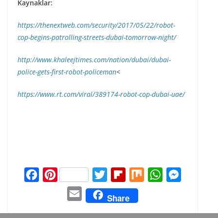
Kaynaklar:
https://thenextweb.com/security/2017/05/22/robot-
cop-begins-patrolling-streets-dubai-tomorrow-night/
http://www.khaleejtimes.com/nation/dubai/dubai-
police-gets-first-robot-policeman
<
https://www.rt.com/viral/389174-robot-cop-dubai-uae/
F
P
T
F
M
W
M
a
i
w
l
i
h
e
E
Share
c
n
i
i
x
a
s
m