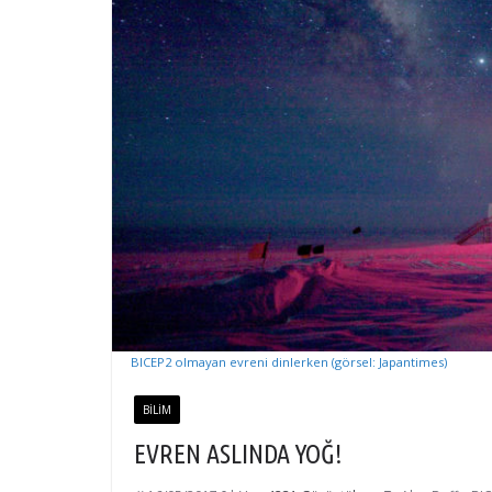
BICEP2 olmayan evreni dinlerken (görsel: Japantimes)
BILIM
EVREN ASLINDA YOĞ!