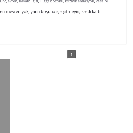
CEP2
,
evren
,
hayatbilgisi
,
Higgs bozonu
,
kozmik enflasyon
,
vesaire
en mevren yok; yarın boşuna işe gitmeyin, kredi kartı
1