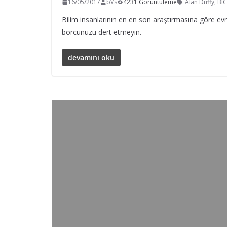
16/05/2017
bVs
4231 Görüntüleme
Alan Duffy
,
BI
Bilim insanlarının en en son araştırmasına göre evr
borcunuzu dert etmeyin.
devamını oku