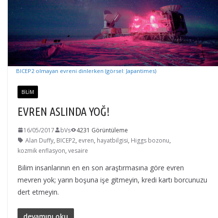
BICEP2 olmayan evreni dinlerken (görsel: Japantimes)
BILIM
EVREN ASLINDA YOĞ!
16/05/2017
bVs
4231 Görüntüleme
Alan Duffy
,
BICEP2
,
evren
,
hayatbilgisi
,
Higgs bozonu
,
kozmik enflasyon
,
vesaire
Bilim insanlarının en en son araştırmasına göre evren
mevren yok; yarın boşuna işe gitmeyin, kredi kartı borcunuzu
dert etmeyin.
devamını oku