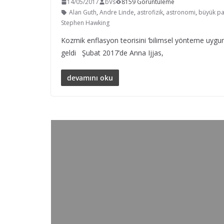
14/05/2017
bVs
8159 Görüntüleme
Alan Guth
,
Andre Linde
,
astrofizik
,
astronomi
,
büyük p
Stephen Hawking
Kozmik enflasyon teorisini ‘bilimsel yönteme uygu
geldi Şubat 2017’de Anna Ijjas,
devamını oku