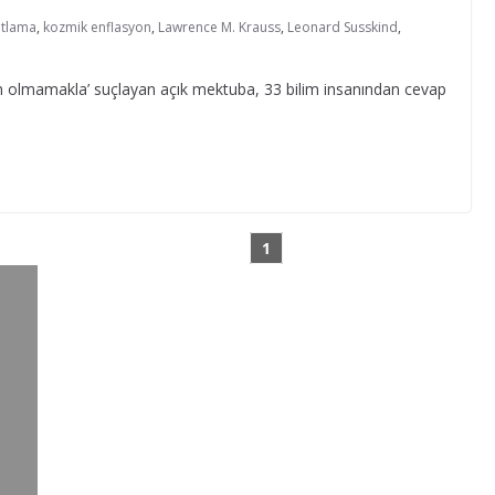
atlama
,
kozmik enflasyon
,
Lawrence M. Krauss
,
Leonard Susskind
,
n olmamakla’ suçlayan açık mektuba, 33 bilim insanından cevap
1