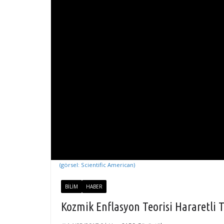
(görsel: Scientific American)
BILIM
HABER
Kozmik Enflasyon Teorisi Hararetli