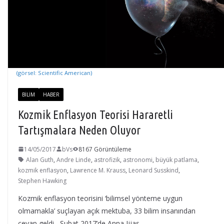
(görsel: Scientific American)
BILIM
HABER
Kozmik Enflasyon Teorisi Hararetli
Tartışmalara Neden Oluyor
14/05/2017
bVs
8167 Görüntüleme
Alan Guth
,
Andre Linde
,
astrofizik
,
astronomi
,
büyük patlama
,
kozmik enflasyon
,
Lawrence M. Krauss
,
Leonard Susskind
,
Stephen Hawking
Kozmik enflasyon teorisini ‘bilimsel yönteme uygun
olmamakla’ suçlayan açık mektuba, 33 bilim insanından
cevap geldi Şubat 2017’de Anna Ijjas,