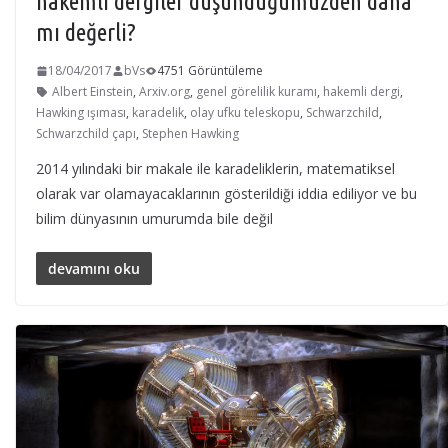
hakemli dergiler düşündüğümüzden daha
mı değerli?
18/04/2017
bVs
4751 Görüntüleme
Albert Einstein
,
Arxiv.org
,
genel görelilik kuramı
,
hakemli dergi
,
Hawking ışıması
,
karadelik
,
olay ufku teleskopu
,
Schwarzchild
,
Schwarzchild çapı
,
Stephen Hawking
2014 yılındaki bir makale ile karadeliklerin, matematiksel
olarak var olamayacaklarının gösterildiği iddia ediliyor ve bu
bilim dünyasının umurumda bile değil
devamını oku