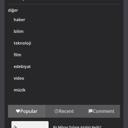
diğer
haber
bilim
teknoloji
film
edebiyat
video
müzik
Popular
Recent
Comment
Bir Milyon Doların Ağırlığı Nedir?