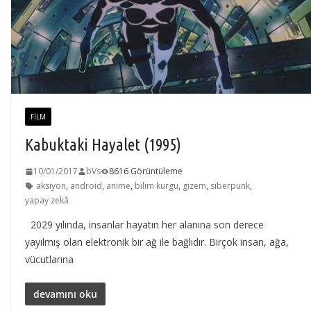
FILM
Kabuktaki Hayalet (1995)
10/01/2017
bVs
8616 Görüntüleme
aksiyon
,
android
,
anime
,
bilim kurgu
,
gizem
,
siberpunk
,
yapay zekâ
2029 yılında, insanlar hayatın her alanına son derece
yayılmış olan elektronik bir ağ ile bağlıdır. Birçok insan, ağa,
vücutlarına
devamını oku