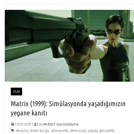
FILM
Matrix (1999): Simülasyonda yaşadığımızın
yegane kanıtı
10/01/2017
bVs
4567 Görüntüleme
aksiyon
,
bilim kurgu
,
siberpunk
,
siberuzay
,
yapay gerçeklik
,