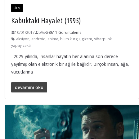
FILM
Kabuktaki Hayalet (1995)
10/01/2017
bVs
8611 Görüntüleme
aksiyon
,
android
,
anime
,
bilim kurgu
,
gizem
,
siberpunk
,
yapay zekâ
2029 yılında, insanlar hayatın her alanına son derece
yayılmış olan elektronik bir ağ ile bağlıdır. Birçok insan, ağa,
vücutlarına
devamını oku