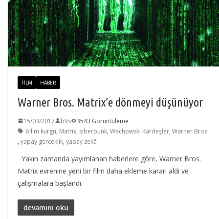
FILM
HABER
Warner Bros. Matrix’e dönmeyi düşünüyor
15/03/2017
bVs
3543 Görüntüleme
bilim kurgu
,
Matrix
,
siberpunk
,
Wachowski Kardeşler
,
Warner Bros.
,
yapay gerçeklik
,
yapay zekâ
Yakın zamanda yayımlanan haberlere göre, Warner Bros.
Matrix evrenine yeni bir film daha ekleme kararı aldı ve
çalışmalara başlandı.
devamını oku