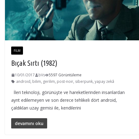
FILM
Bıçak Sırtı (1982)
10/01/2017
bVs
5597 Görüntüleme
android
,
bilim
,
gerilim
,
post-noir
,
siberpunk
,
yapay zekâ
İleri teknoloji, görünüşte ve hareketlerinden insanlardan
ayrıt edilemeyen ve son derece tehlikeli dört android,
çaldıkları uzay gemisi ile, kendilerini
devamını oku