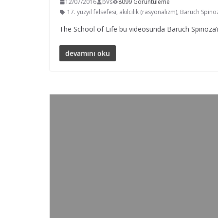
12/07/2016
bVs
8099 Görüntüleme
17. yüzyıl felsefesi
,
akılcılık (rasyonalizm)
,
Baruch Spino
The School of Life bu videosunda Baruch Spinoza’n
devamını oku