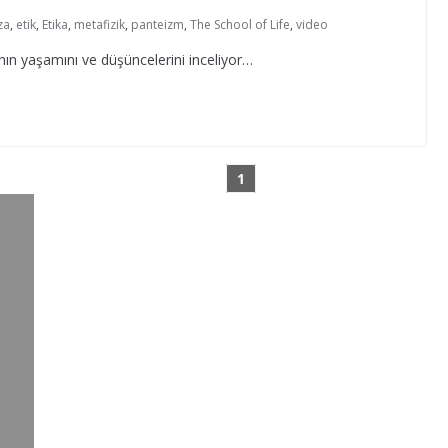
za
,
etik
,
Etika
,
metafizik
,
panteizm
,
The School of Life
,
video
ın yaşamını ve düşüncelerini inceliyor…
1