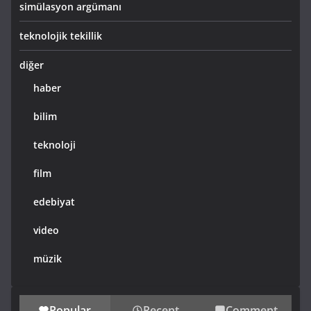
simülasyon argümanı
teknolojik tekillik
diğer
haber
bilim
teknoloji
film
edebiyat
video
müzik
Popular
Recent
Comment