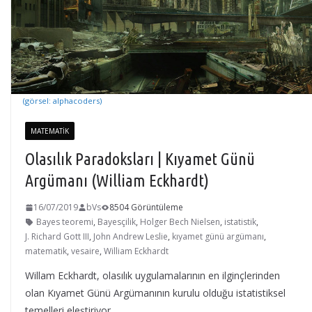
(görsel: alphacoders)
MATEMATIK
Olasılık Paradoksları | Kıyamet Günü
Argümanı (William Eckhardt)
16/07/2019
bVs
8504 Görüntüleme
Bayes teoremi
,
Bayesçilik
,
Holger Bech Nielsen
,
istatistik
,
J. Richard Gott III
,
John Andrew Leslie
,
kıyamet günü argümanı
,
matematik
,
vesaire
,
William Eckhardt
Willam Eckhardt, olasılık uygulamalarının en ilginçlerinden
olan Kıyamet Günü Argümanının kurulu olduğu istatistiksel
temelleri eleştiriyor..