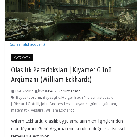
(görsel: alphacoders)
MATEMATIK
Olasılık Paradoksları | Kıyamet Günü
Argümanı (William Eckhardt)
16/07/2019
bVs
8497 Görüntüleme
Bayes teoremi
,
Bayesçilik
,
Holger Bech Nielsen
,
istatistik
,
J. Richard Gott III
,
John Andrew Leslie
,
kıyamet günü argümanı
,
matematik
,
vesaire
,
William Eckhardt
Willam Eckhardt, olasılık uygulamalarının en ilginçlerinden
olan Kıyamet Günü Argümanının kurulu olduğu istatistiksel
temelleri eleştiriyor..