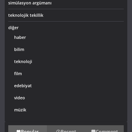
simülasyon argümanı
teknolojik tekillik
diğer
haber
bilim
teknoloji
film
edebiyat
video
müzik
Popular
Recent
Comment