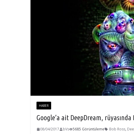
HABER
Google’a ait DeepDream, rüyasında 
08/04/2017
bVs
5685 Görüntüleme
Bob Ross
,
De