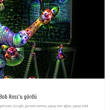
Bob Ross’u gördü
epDream
,
Google
,
görüntü tanıma
,
yapay sinir ağları
,
yapay zekâ