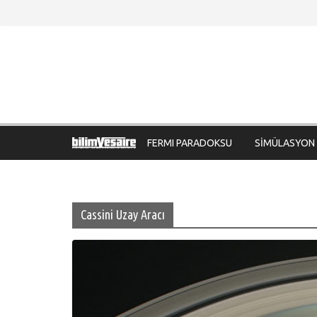
Skip
to
content
FERMI PARADOKSU
SİMÜLASYON
Cassini Uzay Aracı