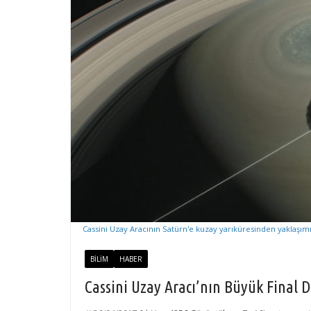
Cassini Uzay Aracının Satürn'e kuzay yarıküresinden yaklaşımı
BILIM
HABER
Cassini Uzay Aracı’nın Büyük Final D