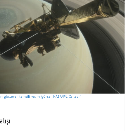
nı gösteren temsili resim (görsel: NASA/JPL-Caltech)
alışı