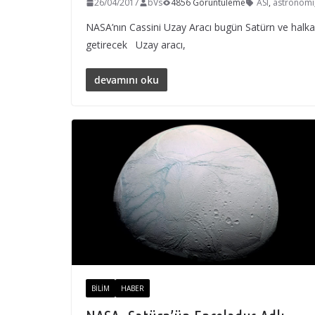
26/04/2017
bVs
4856 Görüntüleme
ASI
,
astronomi
NASA’nın Cassini Uzay Aracı bugün Satürn ve halkala
getirecek Uzay aracı,
devamını oku
BILIM
HABER