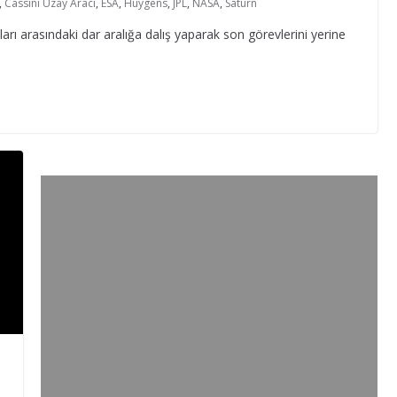
,
Cassini Uzay Aracı
,
ESA
,
Huygens
,
JPL
,
NASA
,
Satürn
rı arasındaki dar aralığa dalış yaparak son görevlerini yerine