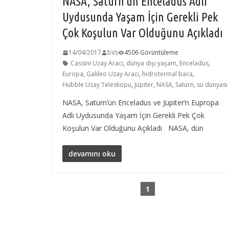
NASA, Satürn’ün Enceladus Adlı
Uydusunda Yaşam İçin Gerekli Pek
Çok Koşulun Var Olduğunu Açıkladı
14/04/2017
bVs
4506 Görüntüleme
Cassini Uzay Aracı
,
dünya dışı yaşam
,
Enceladus
,
Europa
,
Galileo Uzay Aracı
,
hidrotermal baca
,
Hubble Uzay Teleskopu
,
Jüpiter
,
NASA
,
Satürn
,
su dünyası
NASA, Satürn’ün Enceladus ve Jüpiter’n Eupropa
Adlı Uydusunda Yaşam İçin Gerekli Pek Çok
Koşulun Var Olduğunu Açıkladı NASA, dün
devamını oku
1