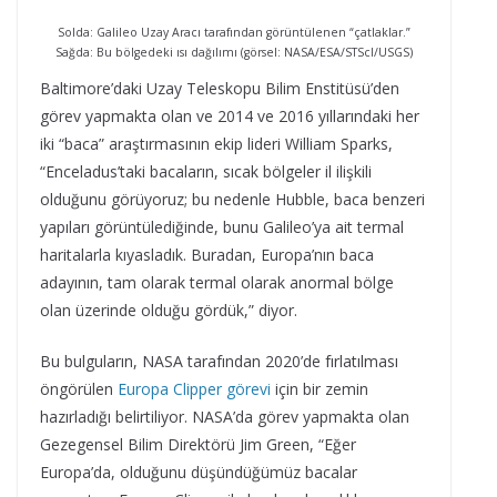
Solda: Galileo Uzay Aracı tarafından görüntülenen “çatlaklar.”
Sağda: Bu bölgedeki ısı dağılımı (görsel: NASA/ESA/STScI/USGS)
Baltimore’daki Uzay Teleskopu Bilim Enstitüsü’den
görev yapmakta olan ve 2014 ve 2016 yıllarındaki her
iki “baca” araştırmasının ekip lideri William Sparks,
“Enceladus’taki bacaların, sıcak bölgeler il ilişkili
olduğunu görüyoruz; bu nedenle Hubble, baca benzeri
yapıları görüntülediğinde, bunu Galileo’ya ait termal
haritalarla kıyasladık. Buradan, Europa’nın baca
adayının, tam olarak termal olarak anormal bölge
olan üzerinde olduğu gördük,” diyor.
Bu bulguların, NASA tarafından 2020’de fırlatılması
öngörülen
Europa Clipper görevi
için bir zemin
hazırladığı belirtiliyor. NASA’da görev yapmakta olan
Gezegensel Bilim Direktörü Jim Green, “Eğer
Europa’da, olduğunu düşündüğümüz bacalar