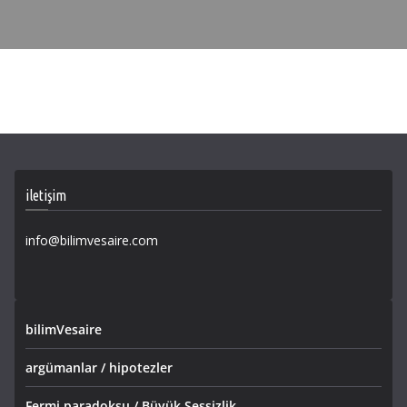
iletişim
info@bilimvesaire.com
bilimVesaire
argümanlar / hipotezler
Fermi paradoksu / Büyük Sessizlik