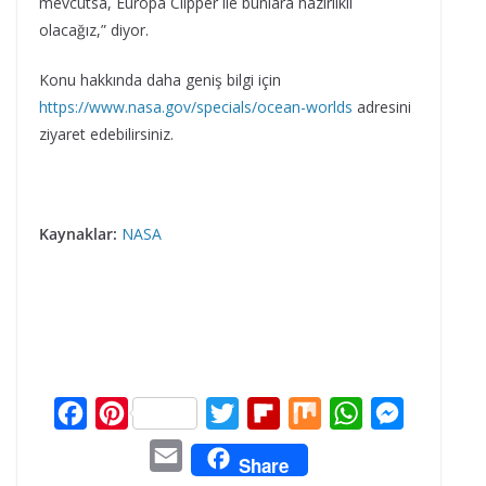
mevcutsa, Europa Clipper ile bunlara hazırlıklı
olacağız,” diyor.
Konu hakkında daha geniş bilgi için
https://www.nasa.gov/specials/ocean-worlds
adresini
ziyaret edebilirsiniz.
Kaynaklar:
NASA
F
P
T
F
M
W
M
a
i
w
l
i
h
e
E
Share
c
n
i
i
x
a
s