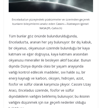
Enceladus’un yüzeyindeki püskürmeler ve üzerinden geçerek
bunların bileşimlerini analiz eden Cassini—İlüstrasyon (görsel:
NASA/JPL-Caltech)
Tüm bunlar göz önünde bulundurulduğunda,
Enceladus’ta, aranan her şey bulunuyor: Bir dış kabuk,
bir okyanus, okyanusun üzerinde bulunduğu bir kaya
katmanı ve eğer doğruysa, kaya katmanı arasından
okyanusu mineraller ile besleyen aktif bacalar. Bunun
dışında Dünya dışında olası bir yaşam arayışında
varlığı kontrol edilecek maddeler, sıvı halde su, bir
enerji kaynağı ve karbon, oksijen, hidrojen, azot,
fosfor ve sülfür olarak karşımıza çıkıyor. Cassini Uzay
Aracı, Enceladus üzerinde, fosfor ve sülfür
dışındakilerin varlığını belirlemiş bulunuyor; bu ikisinin
varlığını düşünmek için ise geçerli nedenler olduğu