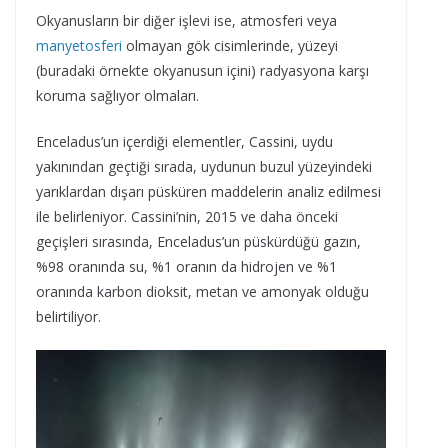
Okyanusların bir diğer işlevi ise, atmosferi veya
manyetosferi
olmayan gök cisimlerinde, yüzeyi
(buradaki örnekte okyanusun içini) radyasyona karşı
koruma sağlıyor olmaları.
Enceladus’un içerdiği elementler, Cassini, uydu
yakınından geçtiği sırada, uydunun buzul yüzeyindeki
yarıklardan dışarı püsküren maddelerin analiz edilmesi
ile belirleniyor. Cassini’nin, 2015 ve daha önceki
geçişleri sırasında, Enceladus’un püskürdüğü gazın,
%98 oranında su, %1 oranın da hidrojen ve %1
oranında karbon dioksit, metan ve amonyak olduğu
belirtiliyor.