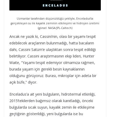
Uzmanlar tarafından düşünüldüğü şekliyle, Enceladus’ta
gerçekleşen su ile kayalık zeminin etkileşimi ve hidrojen üretimi
(görsel: NASA/JPL-Caltech)
Ancak ne yazık ki, Cassini’nin, olası bir yaşamı tespit
edebilecek araçlarının bulunmadığı, hatta bacaların
dahi, Cassini Satürn’e ulaştıktan sonra tespit edildiği
belirtiliyor. Cassini araştırmasının ekip lideri, Hunter
Waite, “Yaşamı tespit edemiyor olmamıza rağmen,
burada yaşam için gerekli besin kaynaklarının
olduğunu görüyoruz. Burası, mikroplar için adeta bir
açık büfe,” diyor.
Enceladus’a ait yeni bulguların, hidrotermal etkinliği,
2015’tekilerden bağımsız olarak kanıtladığı, önceki
bulgularda sıcak suyun, kayalık zemin ile etkileşime
geçtiğinin gösterildiği, yeni bulgularda ise bu