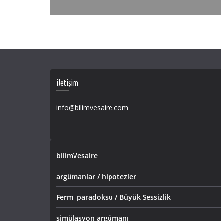
iletişim
info@bilimvesaire.com
bilimVesaire
argümanlar / hipotezler
Fermi paradoksu / Büyük Sessizlik
simülasyon argümanı