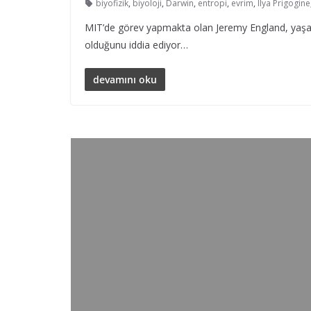
biyofizik
,
biyoloji
,
Darwin
,
entropi
,
evrim
,
Ilya Prigogine
MIT’de görev yapmakta olan Jeremy England, yaşamın 
olduğunu iddia ediyor…
devamını oku