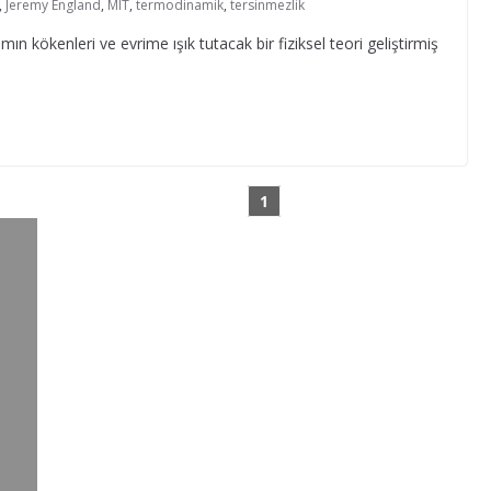
,
Jeremy England
,
MIT
,
termodinamik
,
tersinmezlik
kökenleri ve evrime ışık tutacak bir fiziksel teori geliştirmiş
1