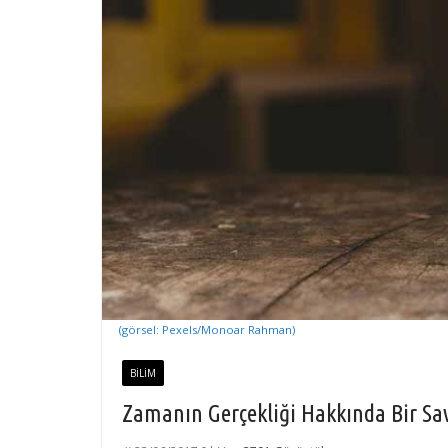
(görsel: Pexels/Monoar Rahman)
BILIM
Zamanın Gerçekliği Hakkında Bir S