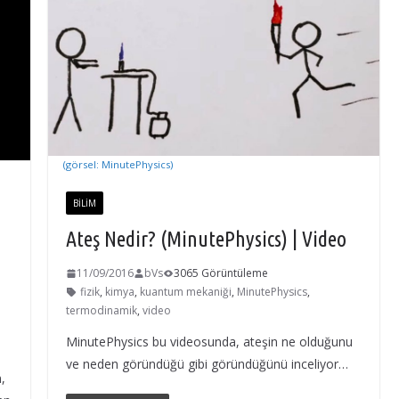
(görsel: MinutePhysics)
BILIM
Ateş Nedir? (MinutePhysics) | Video
11/09/2016
bVs
3065 Görüntüleme
fizik
,
kimya
,
kuantum mekaniği
,
MinutePhysics
,
termodinamik
,
video
MinutePhysics bu videosunda, ateşin ne olduğunu
ve neden göründüğü gibi göründüğünü inceliyor…
,