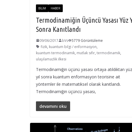
BILIM
HABER
Termodinamiğin Üçüncü Yasası Yüz Y
Sonra Kanıtlandı
09/06/2017
bVs
5779 Görüntüleme
fizik
,
kuantum bilgi / enformasyon
,
kuantum termodinamik
,
mutlak sıfır
,
termodinamik
,
ulaşılamazlık ilkesi
Termodinamiğin üçünü yasası ortaya atıldıktan yü
yıl sonra kuantum enformasyon teorisine ait
yöntemler ile matematiksel olarak kanıtlandı.
Termodinamiğin üçüncü yasası,
devamını oku