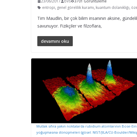
23/06/2017
bVs
3701 Görüntüleme
entropi
,
genel görelilik kuramı
,
kuantum dolanıklığı
,
öze
Tim Maudlin, bir çok bilim insanının aksine, gündelik
savunuyor. Fizikçiler ve filzoflara,
devamını oku
Mutlak sıfıra yakın noktalarda rubidium atomlarının Bose-Ein
yoğuşmasına dönüşmeleri (gösel: NIST/JILA/CU-Boulder/Wiki