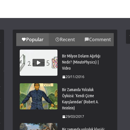
Popular
Recent
Comment
Bir Milyon Doların Ağırlığı
Nedir? (MinutePhysics) |
Video
20/11/2016
Bir Zamanda Yolculuk
Öyküsü: ‘Kendi Çizme
Kayışlarından’ (Robert A.
Heinlein)
29/03/2017
Bir zamanda yolculuk klasiği: