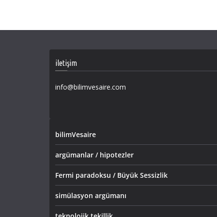
iletişim
info@bilimvesaire.com
bilimVesaire
argümanlar / hipotezler
Fermi paradoksu / Büyük Sessizlik
simülasyon argümanı
teknolojik tekillik