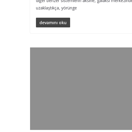
diğer benzer sistemlerin aksine, galaksi merkezind
uzaklaştıkça, yörünge
devamını oku