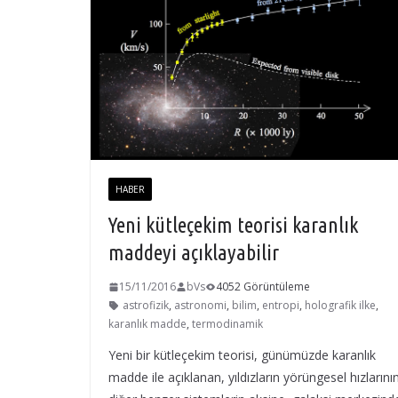
HABER
Yeni kütleçekim teorisi karanlık
maddeyi açıklayabilir
15/11/2016
bVs
4052 Görüntüleme
astrofizik
,
astronomi
,
bilim
,
entropi
,
holografik ilke
,
karanlık madde
,
termodinamik
Yeni bir kütleçekim teorisi, günümüzde karanlık
madde ile açıklanan, yıldızların yörüngesel hızlarının