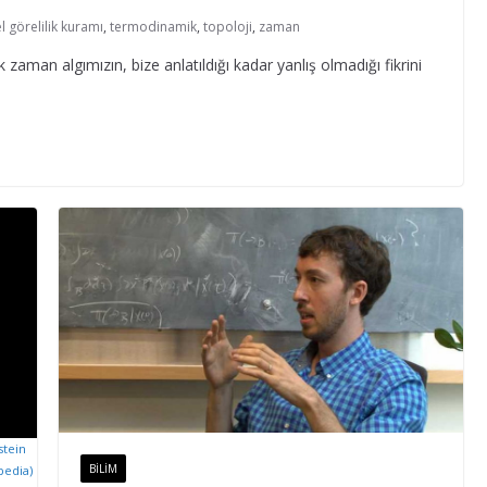
l görelilik kuramı
,
termodinamik
,
topoloji
,
zaman
 zaman algımızın, bize anlatıldığı kadar yanlış olmadığı fikrini
stein
BILIM
pedia)