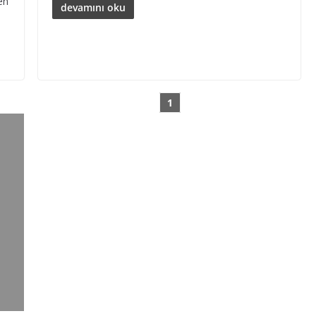
en
devamını oku
1