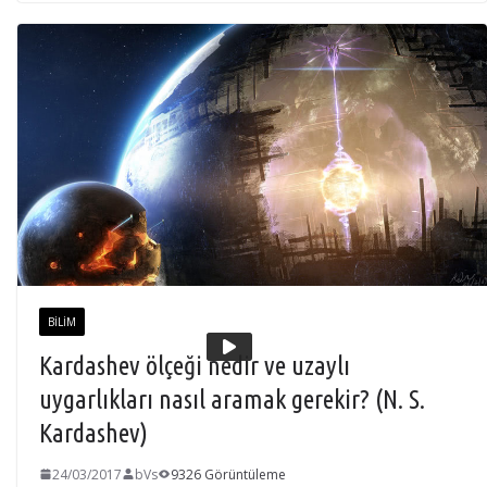
BILIM
Kardashev ölçeği nedir ve uzaylı
uygarlıkları nasıl aramak gerekir? (N. S.
Kardashev)
24/03/2017
bVs
9326 Görüntüleme