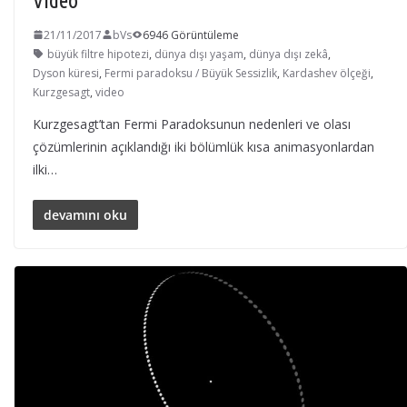
Video
21/11/2017
bVs
6946 Görüntüleme
büyük filtre hipotezi
,
dünya dışı yaşam
,
dünya dışı zekâ
,
Dyson küresi
,
Fermi paradoksu / Büyük Sessizlik
,
Kardashev ölçeği
,
Kurzgesagt
,
video
Kurzgesagt’tan Fermi Paradoksunun nedenleri ve olası
çözümlerinin açıklandığı iki bölümlük kısa animasyonlardan
ilki…
devamını oku