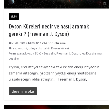
BILIM
Dyson Küreleri nedir ve nasıl aramak
gerekir? (Freeman J. Dyson)
21/03/2017
bVs
11734 Görüntüleme
astronomi
,
dünya dışı zekâ
,
Dyson küresi
,
Fermi paradoksu / Büyük Sessizlik
,
Freeman J. Dyson
,
kızılötesi ışıma
,
vesaire
Dyson, endüstriyel seviyedeki zeki ırkların enerji ihtiyacının
zamanla artacağını, yıldızların yaydığı enerji mertebesine
ulaşabileceğini iddia etmiştir… Freeman J. Dyson,
devamını oku