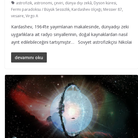
astrofizik
,
astronomi
,
çeviri
,
dünya dışı zekâ
,
Dyson küresi
,
Fermi paradoksu / Büyük Sessizlik
,
Kardashev ölçeği
,
Messier 87
,
vesaire
,
Virgo A
Kardashev, 1964’te yayımlanan makalesinde, dünyadışı zeki
uygarlıklara ait radyo sinyallerinin, doğal kaynaklardan nasıl
ayrıt edilebileceğini tartışmıştır… Sovyet astrofizikçisi Nikolai
devamını oku