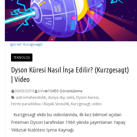
(görsel: Kurzgesagt)
TEKNOLOJI
Dyson Küresi Nasıl İnşa Edilir? (Kurzgesagt)
| Video
30/03/2019
bVs
10455 Görüntüleme
astromühendislik
,
dünya dışı zekâ
,
Dyson küresi
,
Fermi paradoksu / Büyük Sessizlik
,
Kurzgesagt
,
video
Kurzgesagt ekibi bu videolarında, ilk kez bilimsel açıdan
Freeman Dyson tarafından 1960 yılında yayımlanan Yapay
Yıldızsal Kızılötesi Işıma Kaynağı