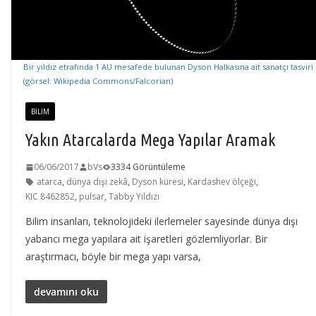
Bir yıldız etrafında 1 AU mesafede bulunan Dyson Halkasına ait sanatçı tasviri
(görsel: Wikipedia Commons/Falcorian)
BILIM
Yakın Atarcalarda Mega Yapılar Aramak
06/06/2017
bVs
3334 Görüntüleme
atarca
,
dünya dışı zekâ
,
Dyson küresi
,
Kardashev ölçeği
,
KIC 8462852
,
pulsar
,
Tabby Yıldızı
Bilim insanları, teknolojideki ilerlemeler sayesinde dünya dışı
yabancı mega yapılara ait işaretleri gözlemliyorlar. Bir
araştırmacı, böyle bir mega yapı varsa,
devamını oku