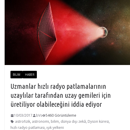
BILIM
HABER
Uzmanlar hızlı radyo patlamalarının
uzaylılar tarafından uzay gemileri için
üretiliyor olabileceğini iddia ediyor
10/03/2017
bVs
5460 Görüntüleme
astrofizik
,
astronomi
,
bilim
,
dünya dışı zekâ
,
Dyson küresi
,
hızlı radyo patlaması
,
ışık yelkeni