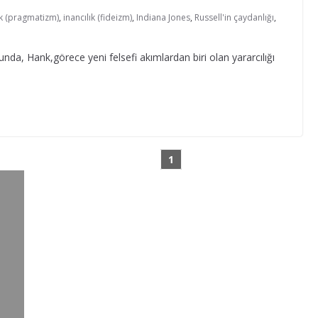
ık (pragmatizm)
,
inancılık (fideizm)
,
Indiana Jones
,
Russell'in çaydanlığı
,
nda, Hank,görece yeni felsefi akımlardan biri olan yararcılığı
1