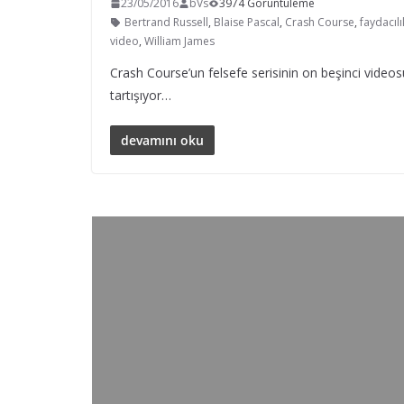
23/05/2016
bVs
3974 Görüntüleme
Bertrand Russell
,
Blaise Pascal
,
Crash Course
,
faydacıl
video
,
William James
Crash Course’un felsefe serisinin on beşinci videosu
tartışıyor…
devamını oku