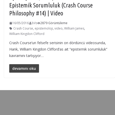
Epistemik Sorumluluk (Crash Course
Philosophy #14) | Video
16/05/2016
bVs
2879 Görüntüleme
Crash Course
,
epistemoloji
,
video
,
William James
,
William Kingdon Clifford
Crash Course’un felsefe serisinin on dördüncü videosunda,
Hank, William Kingdon Clifford’as ait “epistemik sorumluluk”
kavramını tartışıyor…
devamını oku