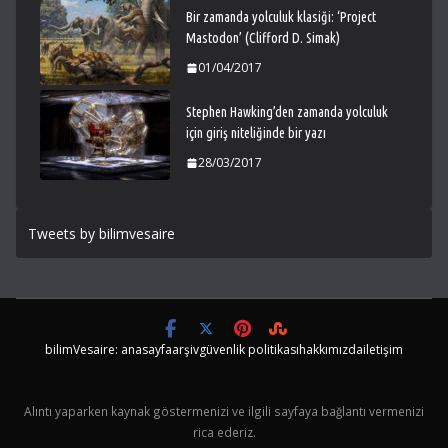
Bir zamanda yolculuk klasiği: ‘Project
Mastodon’ (Clifford D. Simak)
01/04/2017
Stephen Hawking’den zamanda yolculuk
için giriş niteliğinde bir yazı
28/03/2017
Tweets by bilimvesaire
bilimVesaire: anasayfa
arşiv
güvenlik politikası
hakkımızda
iletişim
Alıntı yaparken kaynak göstermenizi ve ilgili sayfaya bağlantı vermenizi
rica ederiz.