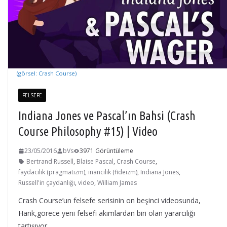
(görsel: Crash Course)
FELSEFE
Indiana Jones ve Pascal’ın Bahsi (Crash
Course Philosophy #15) | Video
23/05/2016
bVs
3971 Görüntüleme
Bertrand Russell
,
Blaise Pascal
,
Crash Course
,
faydacılık (pragmatizm)
,
inancılık (fideizm)
,
Indiana Jones
,
Russell'in çaydanlığı
,
video
,
William James
Crash Course’un felsefe serisinin on beşinci videosunda,
Hank,görece yeni felsefi akımlardan biri olan yararcılığı
tartışıyor…