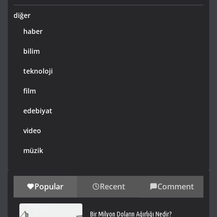
diğer
haber
bilim
teknoloji
film
edebiyat
video
müzik
Popular
Recent
Comment
Bir Milyon Doların Ağırlığı Nedir?