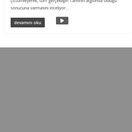
çözümleyerek, tüm gerçekliğin Tanrının algısında olduğu
sonucuna varmasını inceliyor…
devamını oku