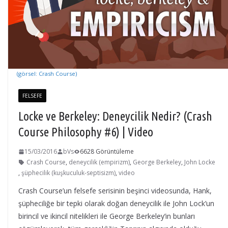
(görsel: Crash Course)
FELSEFE
Locke ve Berkeley: Deneycilik Nedir? (Crash
Course Philosophy #6) | Video
15/03/2016
bVs
6628 Görüntüleme
Crash Course
,
deneycilik (empirizm)
,
George Berkeley
,
John Locke
,
şüphecilik (kuşkuculuk-septisizm)
,
video
Crash Course’un felsefe serisinin beşinci videosunda, Hank,
şüpheciliğe bir tepki olarak doğan deneycilik ile John Lock’un
birincil ve ikincil nitelikleri ile George Berkeley’in bunları