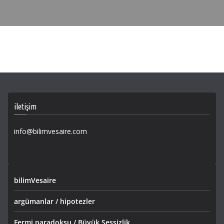
iletişim
info@bilimvesaire.com
bilimVesaire
argümanlar / hipotezler
Fermi paradoksu / Büyük Sessizlik