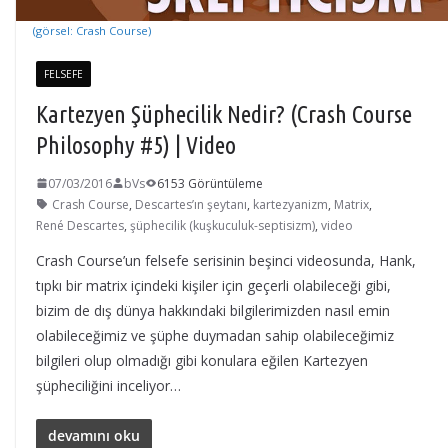
(görsel: Crash Course)
FELSEFE
Kartezyen Şüphecilik Nedir? (Crash Course
Philosophy #5) | Video
07/03/2016
bVs
6153 Görüntüleme
Crash Course
,
Descartes’ın şeytanı
,
kartezyanizm
,
Matrix
,
René Descartes
,
şüphecilik (kuşkuculuk-septisizm)
,
video
Crash Course’un felsefe serisinin beşinci videosunda, Hank,
tıpkı bir matrix içindeki kişiler için geçerli olabileceği gibi,
bizim de dış dünya hakkındaki bilgilerimizden nasıl emin
olabileceğimiz ve şüphe duymadan sahip olabileceğimiz
bilgileri olup olmadığı gibi konulara eğilen Kartezyen
şüpheciliğini inceliyor…
devamını oku