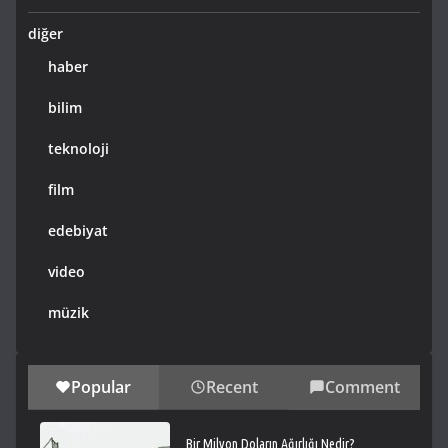
diğer
haber
bilim
teknoloji
film
edebiyat
video
müzik
Popular
Recent
Comment
Bir Milyon Doların Ağırlığı Nedir?