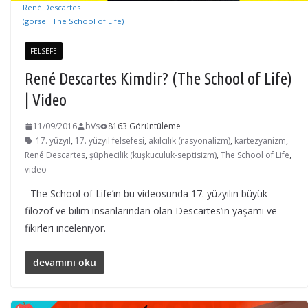
René Descartes
(görsel: The School of Life)
FELSEFE
René Descartes Kimdir? (The School of Life)
| Video
11/09/2016
bVs
8163 Görüntüleme
17. yüzyıl
,
17. yüzyıl felsefesi
,
akılcılık (rasyonalizm)
,
kartezyanizm
,
René Descartes
,
şüphecilik (kuşkuculuk-septisizm)
,
The School of Life
,
video
The School of Life’ın bu videosunda 17. yüzyılın büyük
filozof ve bilim insanlarından olan Descartes’in yaşamı ve
fikirleri inceleniyor.
devamını oku