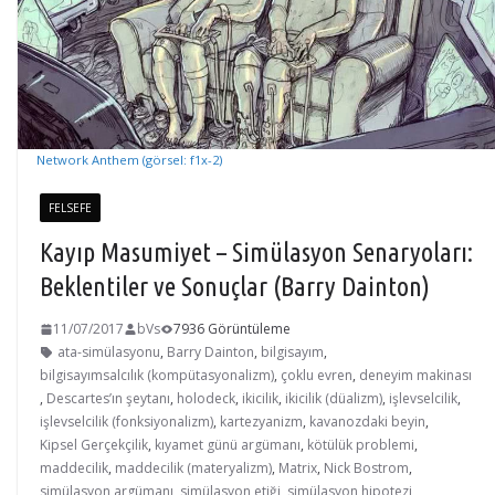
Network Anthem (görsel: f1x-2)
FELSEFE
Kayıp Masumiyet – Simülasyon Senaryoları:
Beklentiler ve Sonuçlar (Barry Dainton)
11/07/2017
bVs
7936 Görüntüleme
ata-simülasyonu
,
Barry Dainton
,
bilgisayım
,
bilgisayımsalcılık (kompütasyonalizm)
,
çoklu evren
,
deneyim makinası
,
Descartes’ın şeytanı
,
holodeck
,
ikicilik
,
ikicilik (düalizm)
,
işlevselcilik
,
işlevselcilik (fonksiyonalizm)
,
kartezyanizm
,
kavanozdaki beyin
,
Kipsel Gerçekçilik
,
kıyamet günü argümanı
,
kötülük problemi
,
maddecilik
,
maddecilik (materyalizm)
,
Matrix
,
Nick Bostrom
,
simülasyon argümanı
,
simülasyon etiği
,
simülasyon hipotezi
,